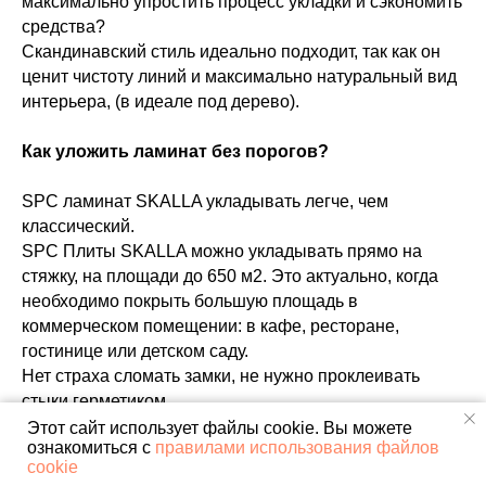
максимально упростить процесс укладки и сэкономить
средства?
Скандинавский стиль идеально подходит, так как он
ценит чистоту линий и максимально натуральный вид
интерьера, (в идеале под дерево).
Как уложить ламинат без порогов?
SPC ламинат SKALLA укладывать легче, чем
классический.
SPC Плиты SKALLA можно укладывать прямо на
стяжку, на площади до 650 м2. Это актуально, когда
необходимо покрыть большую площадь в
коммерческом помещении: в кафе, ресторане,
гостинице или детском саду.
Нет страха сломать замки, не нужно проклеивать
стыки герметиком.
В результате у вас одинаковый во всех помещениях
Этот сайт использует файлы cookie. Вы можете
ознакомиться с
правилами использования файлов
пол, без швов и стыков.
cookie