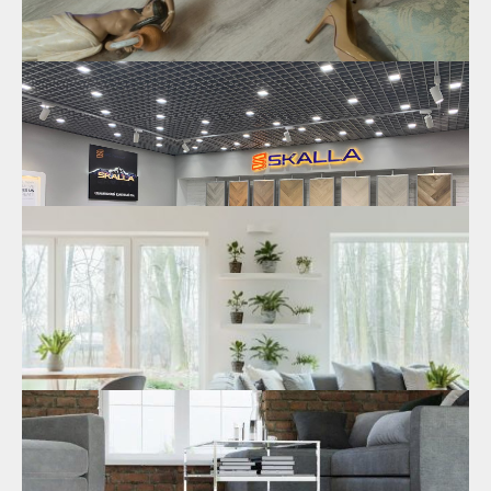
SPC ламинат: лучшие производители
Использование SPC ламината в интерьере: большой
ассортимент вариантов. Особенности укладки и
возможность сочетания с тёплым полом. Основные
преимущества покрытия.
26.01.2023
SPC ламинат 4 и 5 мм
Заказать SPC ламинат 5 мм в
интернет-магазине
.
Повышенная износостойкость, максимальная
влагостойкость, устойчивость к деформации и другие
технические свойства.
17.01.2023
Бренд зона SKALLA
Открытие бренд-зоны SKALLA у нашего официального
представителя в г. Владивосток.
18.08.2022