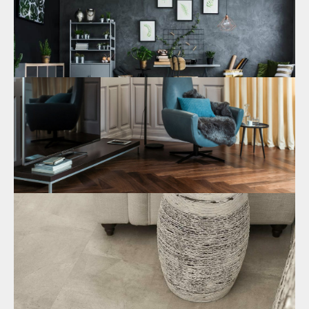
износостойкость, пожаробезопасность и другие причины
выбора.
12.04.2023
Где купить SPC ламинат?
Где купить водостойкий ламинат? В чём проявляется
устойчивость к влаге/воде? Экологичное напольное
покрытие по доступной цене. Широкий ассортимент
интернет-магазина.
30.03.2023
Цена водостойкого ламината SPC
Почему стоит выбрать водостойкий ламинат SPC? Его
основные эксплуатационные характеристики. Цена
водостойкого ламината и где его заказать недорого.
13.03.2023
SPC ламинат: цена и отзывы
Основные характеристики SPC ламината. Экологическая