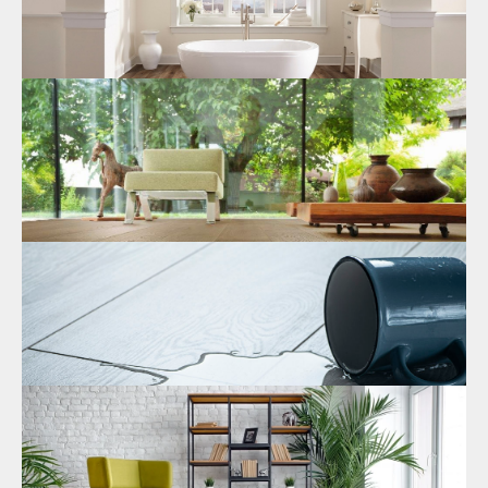
05.04.2024
Кварцвиниловое покрытие полов:
особенности и преимущества
Кварцвиниловые напольные покрытия, эко-ламинат
безопасный для здоровья легко выбрать и купить в каталоге
на сайте
нашей компании
.
13.03.2024
Онлайн каталог водостойкого ламината
Отличный выбор водостойкого ламината по самым
выгодным и доступным ценам предлагается покупателям в
онлайн каталоге на сайте
нашей компании
.
20.02.2024
Водостойкий ламинат для ванны и кухни
по выгодным ценам
Огромный выбор водостойкого ламината для ванны и кухни
вы найдете в каталоге от нашей компании!