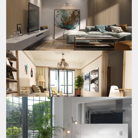
Напольные покрытия из кварцвиниловой
плитки по доступной стоимости
Напольные покрытия из кварцвиниловой плитки по
доступной стоимости представлены в ассортименте
товаров от
нашей компании, SKALLA
.
30.05.2024
Кварцвиниловая плитка: идеальное
напольное покрытие для кухни
Хотите заказать кварцвиниловый ламинат под плитку на
кухню с доставкой? Оформите заказ на материал на сайте
нашей компании!
13.05.2024