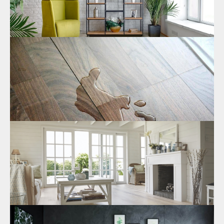
30.01.2024
Виниловый водостойкий ламинат по
выгодной цене
В
нашем интернет-магазине
вы можете недорого купить
безопасный ламинат для квартиры или дома.
17.01.2024
Влагостойкий ламинат: цена за
квадратный метр
Где недорого купить SPC ламинат? Основные
преимущества покупки напольного покрытия в интернет-
магазине. Особенности строения и как это влияет на
эксплуатацию.
08.08.2023
Кварц-виниловый ламинат SPC: цена и
характеристика
Где недорого купить водостойкий ламинат из кварца?
Особенности конструкции покрытия. Водонепроницаемость,