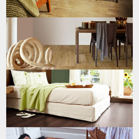
Какой ламинат экологичный в Москве
Ламинат и экология – взаимосвязь и преимущества выбора
безопасного напольного покрытия. Эксплуатационные
характеристики, плюсы приобретения. Где заказать по
доступной цене в Москве.
01.11.2021
Как выбрать самый экологически чистый
ламинат в Москве?
Где недорого купить ламинат из экологически чистого
материала в Москве? Компоненты, входящие в состав
напольного покрытия. Разновидность и характеристика
каждого вида, особенности выбора.
16.10.2021
Ламинат в Москве: экологически чистый и
безопасный
Купить ламинат без формальдегида по выгодной цене в
Москве. Опасность этого вещества и других вредных
компонентов в составе. Из чего изготавливается напольное