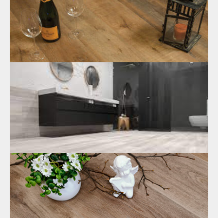
каменно-полимерные плитки SPC
.
18.05.2021
Купить кварцвиниловое покрытие или
SPC: сравнение звукоизолирующих
свойств
Звукоизоляция – способность напольного покрытия не
пропускать шум. Эта характеристика является показателем
комфорта. На кварцвиниловое покрытие цена ниже, но SPC
лучше поглощает звук.
14.05.2021
Теплопроводимость SPC ламината
SKALLA | СКАЛЛА
Каменно-полимерный ламинат имеет оптимальную
теплопроводность
. На кварцвиниловое напольное покрытие
цена значительно ниже. Но этот материал не подходит для
монтажа на теплые полы.
10.05.2021
Что лучше: купить кварцвиниловое