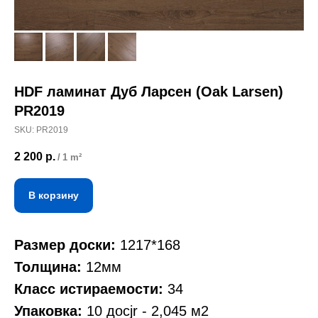
HDF ламинат Дуб Ларсен (Oak Larsen)
PR2019
SKU:
PR2019
2 200
р.
/
1 m²
В корзину
Размер доски:
1217*168
Толщина:
12мм
Класс истираемости:
34
Упаковка:
10 досjr - 2,045 м2