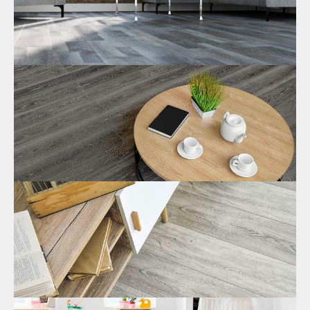
Ламинат SPC в скандинавском стиле в
Москве
Как выбрать ламинат SPC под скандинавский стиль?
Характерные особенности этого направления, оттенки,
текстуры и др. Советы от дизайнеров и где заказать по
доступной цене в Москве?
13.12.2021
Водостойкий ламинат SPC: купить в
Москве
Купить в Москве водостойкий ламинат SPC по
демократичным ценам. Как проверить напольное покрытие
на прочность (простой тест в домашних условиях). Отличие
от кварцвиниловой плитки и особенности монтажа.
07.12.2021
Свойства SPC-ламината
SPC ламинат от производителя по доступным ценам в
Москве. Из чего состоит напольное покрытие, технология