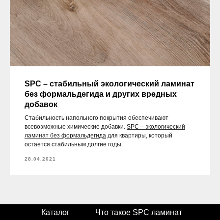
покрытие, линолеум или SPC?
Есть классический линолеум, замковое кварцвиниловое
напольное покрытие и SPC. Здесь сравниваются основные
характеристики всех трех материалов. Это поможет вам
сделать правильный выбор.
04.05.2021
SPC – стабильный экологический ламинат
без формальдегида и других вредных
добавок
Стабильность напольного покрытия обеспечивают
всевозможные химические добавки.
SPC – экологический
ламинат без формальдегида
для квартиры, который
остается стабильным долгие годы.
28.04.2021
Каталог
Что такое SPC ламинат