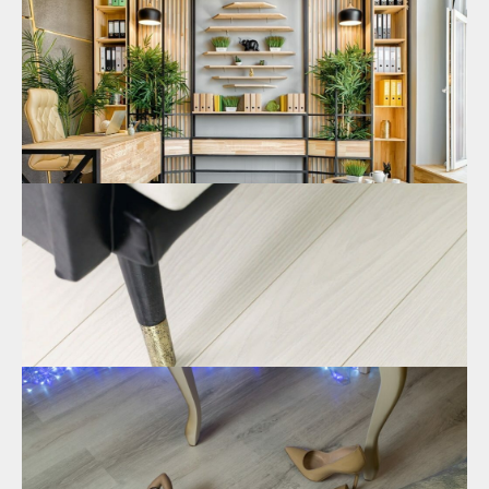
безопасность, устойчивость к нагрузкам, стойкость к
температурным перепадам, водостойкость и другие
преимущества покрытия.
28.02.2023
SPC ламинат: официальный сайт
интернет-магазина
Где найти низкие цены на SPC ламинат? Где было создано
напольное покрытие и с чем связан высокий спрос на него?
Конструкционные особенности: задачи каждого слоя.
08.02.2023
Ламинат SPC: какой выбрать?
Какой SPC ламинат выбрать? Материал изготовления,
эксплуатационные характеристики. Особенности замкового
и клеевого вида. Преимущества SPC ламината в
пользовании.
30.01.2023