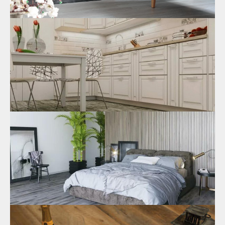
Кварцевый ламинат и SPC: особенности
чистки и ухода
Чтобы напольное покрытие долгое время сохраняло
первоначальный вид, за ним надо ухаживать. Здесь
сравнивается ламинат SPC и плитка LVT. Каменно-
полимерный пол лучше поддается чистке.
24.05.2021
Беспороговая укладка каменного
ламината для пола SPC
Беспороговая укладка позволяет застелить полотном всю
квартиру, не делая разрывов в проемах дверей. Эта
особенность характерна только для SPC, кварц-виниловый
ламинат придется разрезать.
21.05.2021
Насколько каменно-полимерный ламинат
SPC устойчив к воздействию
ультрафиолетового излучения?
Напольное покрытие для кухни кварцвиниловое обладает
множеством преимуществ. Но на солнце материал
выгорает. Чтобы рисунок не побледнел, лучше
выбрать