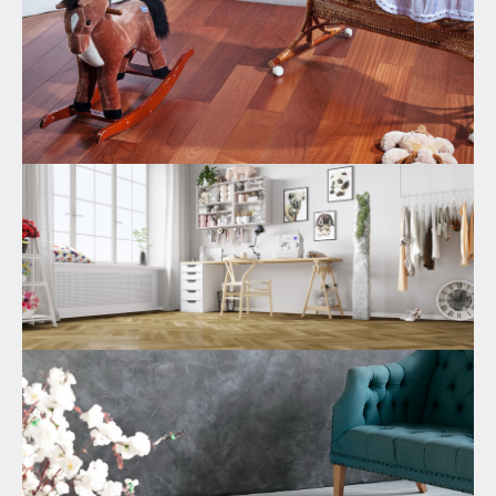
покрытие, как сделать правильный выбор.
01.10.2021
Какой ламинат без формальдегида для
пола самый экологически чистый в
Москве
Где заказать самый экологичный ламинат серого цвета в
Москве? Классификация напольного покрытия по
безопасности, эксплуатационным характеристикам.
Параметры, которые нужно учесть при покупке.
24.09.2021
Экологически безопасный для здоровья
ламинат для детской в Москве
Как выбрать безопасный ламинат для детской комнаты?
Важные критерии напольного покрытия: экологическая
чистота, тепло, водостойкость, комфорт и др. Где купить
ламинат в детскую?
17.09.2021