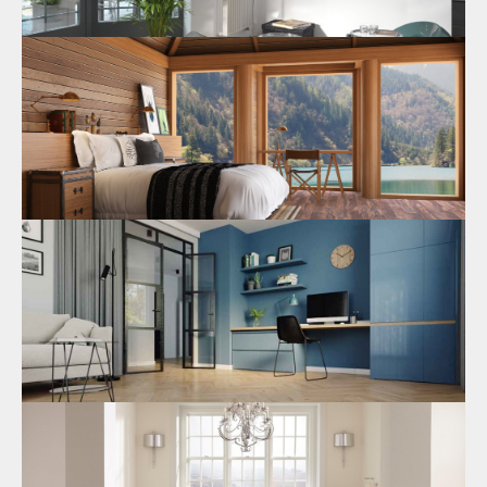
Выгодные цены на ламинат замковый
водостойкий
На сайте нашей компании вы найдете самые
привлекательные и выгодные цены на ламинат замковый
водостойкий.
02.05.2024
Качественный и недорогой водостойкий
ламинат в интернет-магазине
Отличный ассортимент водостойкого и влагостойкого
ламината предлагается покупателям в
каталоге нашей
компании
.
15.04.2024
Где выгодно заказать ламинат
влагостойкий и водостойкий?
Выгодно заказать ламинат влагостойкий и водостойкий для
дома или квартиры вам поможет сотрудничество с нашей
компанией.