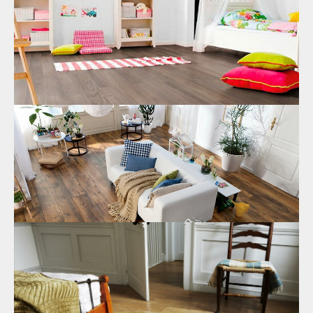
изготовления. Характерные черты, преимущества покупки,
область применения.
30.11.2021
SPC ламинат для пола в Москве:
особенности выбора
Почему стоит купить SPC ламинат для пола. Из чего
состоит напольное покрытие, предназначение каждого
слоя. Чем отличается от кварц-виниловой плитки. Основные
преимущества SPC.
18.11.2021
Экологичность ламината как важный
критерий выбора
Где купить экологичный ламинат для детской комнаты по
доступной цене в Москве? Технология изготовления
напольного покрытия, какие элементы входят в состав и от
чего зависит безопасность.
15.11.2021